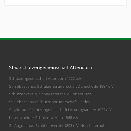
Stadtschützengemeinschaft Attendorn
Schützengesellschaft Attendorn 1222 e.V.
St. Sebastianus Schützenbruderschaft Dünschede 1884 e.V
Schützenverein „St.Margareta“ e.V. Ennest 1899
St. Sebastianus Schützenbruderschaft Helden
St. Jakobus Schützengesellschaft Lichtringhausen 1927 e.V
Listerscheider Schützenverein 1868 e.V.
St. Augustinus-Schützenverein 1893 e.V. Neu-Listernohl