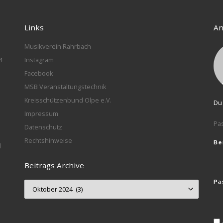
Links
An
Musikverein Rahrbach
4
Instagram
Facebook
MSB Veranstaltungstechnik
Kreisschützenbund Olpe e.V.
Du 
Impressum
Pa
Datenschutz
Rechtshinweise
Be
l
Beitrags Archive
Pa
Beitrags Archive