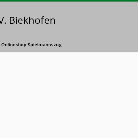
V. Biekhofen
Onlineshop Spielmannszug