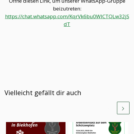
‎Öffne diesen Link, um unserer WhatsApp-Gruppe
beizutreten:
https://chat.whatsapp.com/KqrVk6bu0WICTQLw32jS
dT
Vielleicht gefällt dir auch