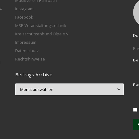
Musikverein Rahrbach
4
Instagram
Facebook
MSB Veranstaltungstechnik
Kreisschützenbund Olpe e.V.
Du 
Impressum
Pa
Datenschutz
Rechtshinweise
Be
l
Beitrags Archive
Pa
Beitrags Archive