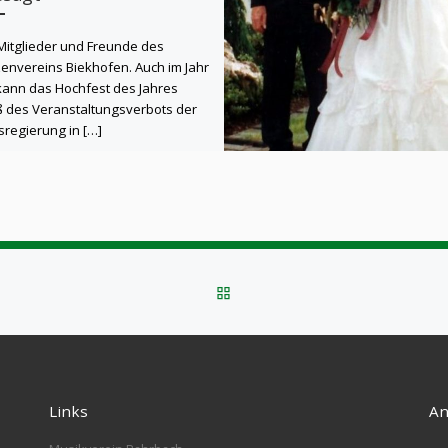
Mitglieder und Freunde des
envereins Biekhofen. Auch im Jahr
ann das Hochfest des Jahres
 des Veranstaltungsverbots der
regierung in […]
ZURÜCK ZUR BEITRAGSLI
Links
An