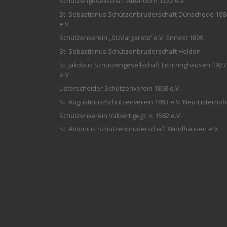
Schützengesellschaft Attendorn 1222 e.V.
St. Sebastianus Schützenbruderschaft Dünschede 188
e.V
Schützenverein „St.Margareta“ e.V. Ennest 1899
St. Sebastianus Schützenbruderschaft Helden
St. Jakobus Schützengesellschaft Lichtringhausen 1927
e.V
Listerscheider Schützenverein 1868 e.V.
St. Augustinus-Schützenverein 1893 e.V. Neu-Listernoh
Schützenverein Valbert gegr. v. 1582 e.V.
St. Antonius Schützenbruderschaft Windhausen e.V.