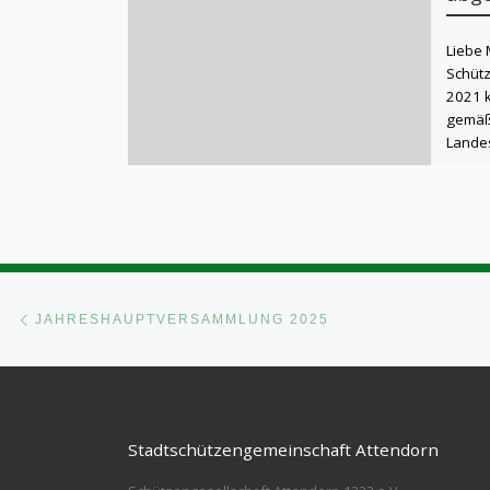
Liebe 
Schütz
2021 k
gemäß
Landes
Beitragsnavigation
Vorheriger Beitrag
JAHRESHAUPTVERSAMMLUNG 2025
Stadtschützengemeinschaft Attendorn