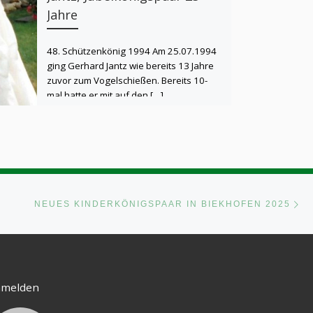
Jahre
48. Schützenkönig 1994 Am 25.07.1994
ging Gerhard Jantz wie bereits 13 Jahre
zuvor zum Vogelschießen. Bereits 10-
mal hatte er mit auf den […]
Nä
STE
NEUES KINDERKÖNIGSPAAR IN BIEKHOFEN 2025
melden